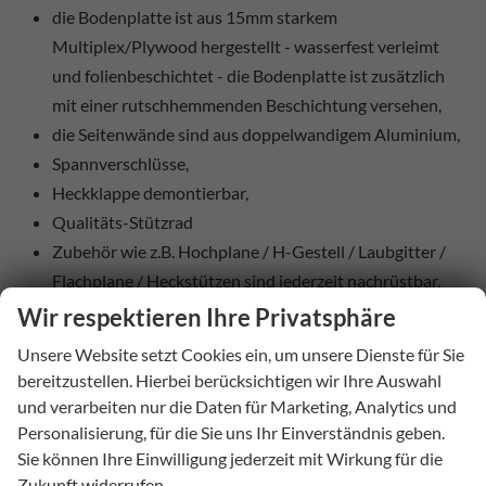
die Bodenplatte ist aus 15mm starkem
Multiplex/Plywood hergestellt - wasserfest verleimt
und folienbeschichtet - die Bodenplatte ist zusätzlich
mit einer rutschhemmenden Beschichtung versehen,
die Seitenwände sind aus doppelwandigem Aluminium,
Spannverschlüsse,
Heckklappe demontierbar,
Qualitäts-Stützrad
Zubehör wie z.B. Hochplane / H-Gestell / Laubgitter /
Flachplane / Heckstützen sind jederzeit nachrüstbar,
eine 100km/h-Zulassung ist möglich.
Wir respektieren Ihre Privatsphäre
Unsere Website setzt Cookies ein, um unsere Dienste für Sie
bereitzustellen. Hierbei berücksichtigen wir Ihre Auswahl
Sie suchen eine andere Größe oder ein anderes Gewicht?
und verarbeiten nur die Daten für Marketing, Analytics und
Kontaktieren Sie uns einfach.
Personalisierung, für die Sie uns Ihr Einverständnis geben.
Sie können Ihre Einwilligung jederzeit mit Wirkung für die
Gerne senden wir Ihnen nach Kauf die Kfz-Papiere
Zukunft widerrufen.