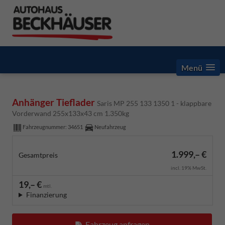
Menü
Anhänger Tieflader
Saris MP 255 133 1350 1 - klappbare
Vorderwand 255x133x43 cm 1.350kg
Fahrzeugnummer:
34651
Neufahrzeug
1.999,– €
Gesamtpreis
incl. 19% MwSt.
19,– €
mtl.
Finanzierung
Fahrzeug anfragen