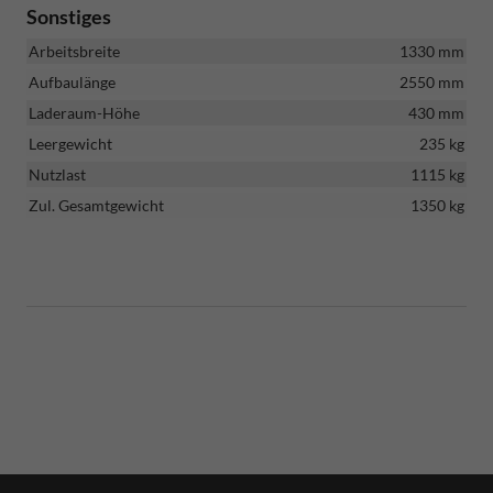
Sonstiges
Arbeitsbreite
1330 mm
Aufbaulänge
2550 mm
Laderaum-Höhe
430 mm
Leergewicht
235 kg
Nutzlast
1115 kg
Zul. Gesamtgewicht
1350 kg