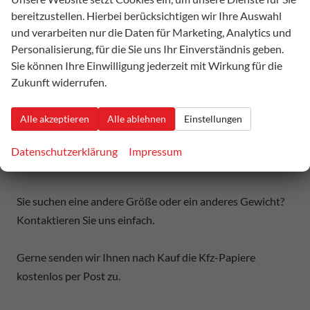
bereitzustellen. Hierbei berücksichtigen wir Ihre Auswahl
optional: Aluminiumboden, Werkzeugkasten montiert,
und verarbeiten nur die Daten für Marketing, Analytics und
Ladungssicherungsnetz, Flachplane, Aufsatzwände,
Personalisierung, für die Sie uns Ihr Einverständnis geben.
Laubgitter, usw.
Sie können Ihre Einwilligung jederzeit mit Wirkung für die
Zukunft widerrufen.
Angebotspreis inkl. Umsatzsteuer und Kfz-Brief frei
Niederbrombach.
Alle akzeptieren
Alle ablehnen
Einstellungen
Die Umsatzsteuer wird auf unseren Rechnungen
separat ausgewiesen.
Datenschutzerklärung
Impressum
Sie suchen eine andere Größe oder ein anderes Gewicht?
Kontaktieren Sie uns einfach.
Gerne senden wir Ihnen nach Kauf die Kfz-Papiere
kostenlos per Post zu.