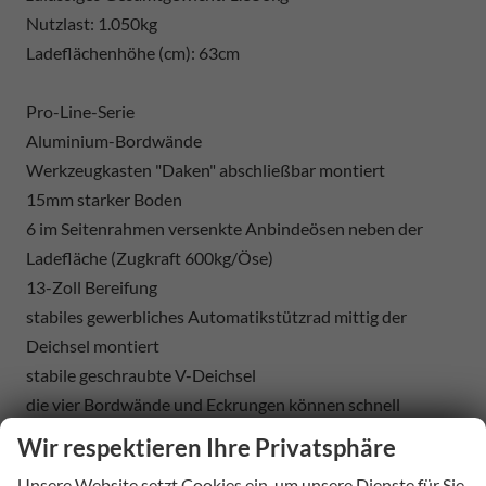
Nutzlast: 1.050kg
Ladeflächenhöhe (cm): 63cm
Pro-Line-Serie
Aluminium-Bordwände
Werkzeugkasten "Daken" abschließbar montiert
15mm starker Boden
6 im Seitenrahmen versenkte Anbindeösen neben der
Ladefläche (Zugkraft 600kg/Öse)
13-Zoll Bereifung
stabiles gewerbliches Automatikstützrad mittig der
Deichsel montiert
stabile geschraubte V-Deichsel
die vier Bordwände und Eckrungen können schnell
demontiert werden
Wir respektieren Ihre Privatsphäre
geschweisster und verzinkter Stahlrahmen
Unsere Website setzt Cookies ein, um unsere Dienste für Sie