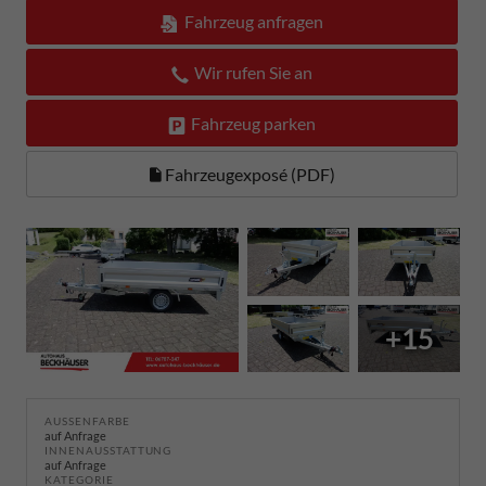
Fahrzeug anfragen
Wir rufen Sie an
Fahrzeug parken
Fahrzeugexposé (PDF)
+15
AUSSENFARBE
auf Anfrage
INNENAUSSTATTUNG
auf Anfrage
KATEGORIE