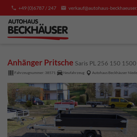
+49 (0)6787 / 247
verkauf@autohaus-beckhaeuser
Anhänger Pritsche
Saris PL 256 150 150
Fahrzeugnummer:
38571
Neufahrzeug
Autohaus Beckhäuser Nied