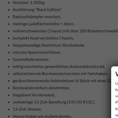
Nutzlast: 1.182kg
Ausführung "Black Edition"
Radstoßdämpfer montiert,
niedrige Ladeflächenhöhe = 66cm,
vollverschweisstes Chassis (mit über 200 Roboterschweiß
komplett feuerverzinktes Chassis,
doppelwandige Aluminium-Bordwände,
robuste Spannverschlüsse,
Gummifederachsen,
mittig montiertes gewerbliches Automatikstützrad,
selbstsichernde Bordwandscharniere mit Netzhaken,
geräuschhemmende Anbindeösen (6 Stück mit einer Zugkra
U
Bordwände einfach abnehmbar,
b
klappbare Vorderwand,
v
vollwertige 13-Zoll-Bereifung (195/50 R13C),
P
k
13-Zoll-Stecker,
w
Verzurrhaken am Außenrahmen,