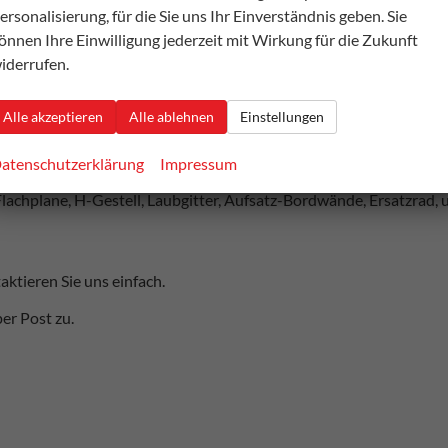
ersonalisierung, für die Sie uns Ihr Einverständnis geben. Sie
ft von 800kg/Stück),
önnen Ihre Einwilligung jederzeit mit Wirkung für die Zukunft
iderrufen.
Alle akzeptieren
Alle ablehnen
Einstellungen
atenschutzerklärung
Impressum
Flachplane, H-Gestell, Laubgitter, Aufsatz-Bordwände, Ersatzrad, 
ktieren Sie uns einfach.
er Post zu.