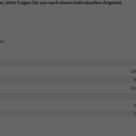
n, bitte fragen Sie uns nach einem individuellen Angebot.
er!
15
3
27
1
1