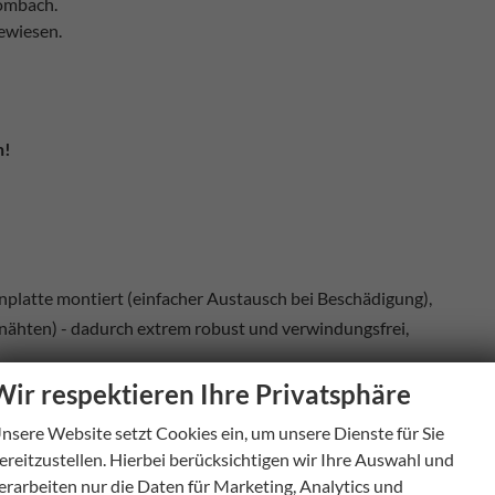
rombach.
ewiesen.
h!
platte montiert (einfacher Austausch bei Beschädigung),
nähten) - dadurch extrem robust und verwindungsfrei,
Wir respektieren Ihre Privatsphäre
nsere Website setzt Cookies ein, um unsere Dienste für Sie
ereitzustellen. Hierbei berücksichtigen wir Ihre Auswahl und
erarbeiten nur die Daten für Marketing, Analytics und