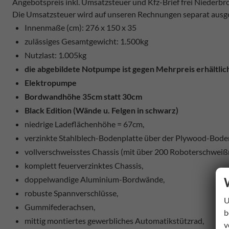
Angebotspreis inkl. Umsatzsteuer und Kfz-Brief frei Niederb
Die Umsatzsteuer wird auf unseren Rechnungen separat ausg
Innenmaße (cm): 276 x 150 x 35
zulässiges Gesamtgewicht: 1.500kg
Nutzlast: 1.005kg
die abgebildete Notpumpe ist gegen Mehrpreis erhältlic
Elektropumpe
Bordwandhöhe 35cm statt 30cm
Black Edition (Wände u. Felgen in schwarz)
niedrige Ladeflächenhöhe = 67cm,
verzinkte Stahlblech-Bodenplatte über der Plywood-Boden
vollverschweisstes Chassis (mit über 200 Roboterschweiß
komplett feuerverzinktes Chassis,
doppelwandige Aluminium-Bordwände,
robuste Spannverschlüsse,
U
Gummifederachsen,
b
mittig montiertes gewerbliches Automatikstützrad,
v