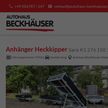
+49 (0)6787 / 247
verkauf@autohaus-beckhaeuser
Anhänger Heckkipper
Saris K1 276 150 
Fahrzeugnummer:
55926
Neufahrzeug
Autohaus Beckhäuser Nied