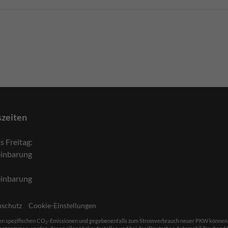
szeiten
s Freitag:
einbarung
einbarung
nschutz
Cookie-Einstellungen
len spezifischen CO
-Emissionen und gegebenenfalls zum Stromverbrauch neuer PKW können dem 
2