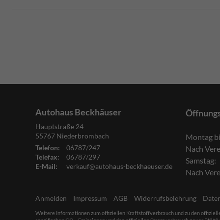
Autohaus Beckhäuser
Öffnung
Hauptstraße 24
55767
Niederbrombach
Montag bi
Telefon:
06787/247
Nach Ver
Telefax:
06787/297
Samstag:
E-Mail:
verkauf@autohaus-beckhaeuser.de
Nach Ver
Anmelden
Impressum
AGB
Widerrufsbelehrung
Date
Weitere Informationen zum offiziellen Kraftstoffverbrauch und zu den offiziel