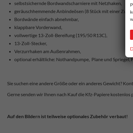
selbstsichernde Bordwandscharniere mit Netzhaken,
P
geräuschhemmende Anbindeösen (8 Stück mit einer Zugkra
k
w
Bordwände einfach abnehmbar,
klappbare Vorderwand,
vollwertige 13-Zoll-Bereifung (195/50 R13C),
13-Zoll-Stecker,
D
Verzurrhaken am Außenrahmen,
optional erhältliche: Nothandpumpe,
Plane und Spriegel, 
Sie suchen eine andere Größe oder ein anderes Gewicht? Konta
Gerne senden wir Ihnen nach Kauf die Kfz-Papiere kostenlos p
Auf den Bildern ist teilweise optionales Zubehör verbaut!