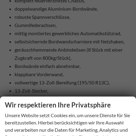
komplett feuerverzinktes Chassis,
doppelwandige Aluminium-Bordwände,
robuste Spannverschlüsse,
Gummifederachsen,
mittig montiertes gewerbliches Automatikstützrad,
selbstsichernde Bordwandscharniere mit Netzhaken,
geräuschhemmende Anbindeösen (8 Stück mit einer
Zugkraft von 800kg/Stück),
Bordwände einfach abnehmbar,
klappbare Vorderwand,
vollwertige 13-Zoll-Bereifung (195/50 R13C),
13-Zoll-Stecker,
Verzurrhaken am Außenrahmen,
Wir respektieren Ihre Privatsphäre
optional erhältliche: Plane und Spriegel, Flachplane, H-
Unsere Website setzt Cookies ein, um unsere Dienste für Sie
Gestell, Laubgitter, Aufsatz-Bordwände, Ersatzrad,
bereitzustellen. Hierbei berücksichtigen wir Ihre Auswahl
usw.
und verarbeiten nur die Daten für Marketing, Analytics und