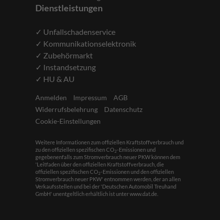
Dienstleistungen
✓ Unfallschadenservice
✓ Kommunikationselektronik
✓ Zubehörmarkt
✓ Instandsetzung
✓ HU & AU
Anmelden
Impressum
AGB
Widerrufsbelehrung
Datenschutz
Cookie-Einstellungen
Weitere Informationen zum offiziellen Kraftstoffverbrauch und
zu den offiziellen spezifischen CO
-Emissionen und
2
gegebenenfalls zum Stromverbrauch neuer PKW können dem
'Leitfaden über den offiziellen Kraftstoffverbrauch, die
offiziellen spezifischen CO
-Emissionen und den offiziellen
2
Stromverbrauch neuer PKW' entnommen werden, der an allen
Verkaufsstellen und bei der 'Deutschen Automobil Treuhand
GmbH' unentgeltlich erhältlich ist unter www.dat.de.