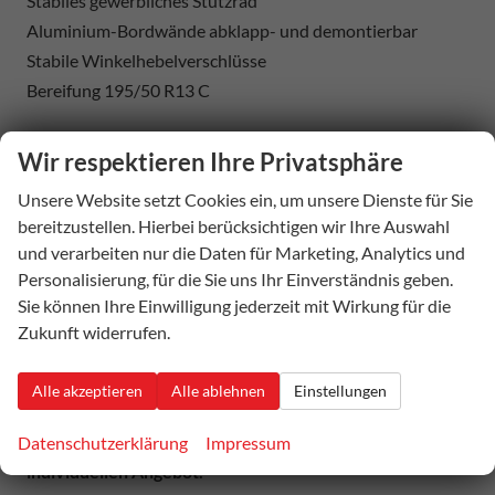
Stabiles gewerbliches Stützrad
Aluminium-Bordwände abklapp- und demontierbar
Stabile Winkelhebelverschlüsse
Bereifung 195/50 R13 C
Optionale Ausstattung: Laubgitter, Aufsatzwände,
Wir respektieren Ihre Privatsphäre
Bereifung 185 R14C, Funkfernbedienung,
Unsere Website setzt Cookies ein, um unsere Dienste für Sie
Radstoßdämpfer, Stahlbordwände, H-Gestell, usw.
bereitzustellen. Hierbei berücksichtigen wir Ihre Auswahl
und verarbeiten nur die Daten für Marketing, Analytics und
Personalisierung, für die Sie uns Ihr Einverständnis geben.
Sie können Ihre Einwilligung jederzeit mit Wirkung für die
Zukunft widerrufen.
Auf den Bildern ist teilweise optionales Zubehör
verbaut!
Alle akzeptieren
Alle ablehnen
Einstellungen
Gerne bieten wir Ihnen eine für Sie passende
Datenschutzerklärung
Impressum
Finanzierung an, bitte fragen Sie uns nach einem
individuellen Angebot.