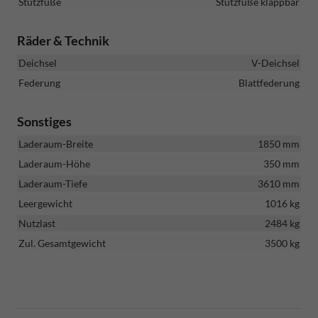
Stützfüße
Stützfüße klappbar
Räder & Technik
Deichsel
V-Deichsel
Federung
Blattfederung
Sonstiges
Laderaum-Breite
1850 mm
Laderaum-Höhe
350 mm
Laderaum-Tiefe
3610 mm
Leergewicht
1016 kg
Nutzlast
2484 kg
Zul. Gesamtgewicht
3500 kg