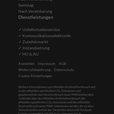
Samstag:
Nach Vereinbarung
Dienstleistungen
✓ Unfallschadenservice
✓ Kommunikationselektronik
✓ Zubehörmarkt
✓ Instandsetzung
✓ HU & AU
Anmelden
Impressum
AGB
Widerrufsbelehrung
Datenschutz
Cookie-Einstellungen
Weitere Informationen zum offiziellen Kraftstoffverbrauch und
zu den offiziellen spezifischen CO
-Emissionen und
2
gegebenenfalls zum Stromverbrauch neuer PKW können dem
'Leitfaden über den offiziellen Kraftstoffverbrauch, die
offiziellen spezifischen CO
-Emissionen und den offiziellen
2
Stromverbrauch neuer PKW' entnommen werden, der an allen
Verkaufsstellen und bei der 'Deutschen Automobil Treuhand
GmbH' unentgeltlich erhältlich ist unter www.dat.de.