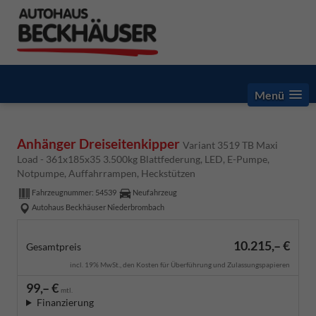
Menü
Anhänger Dreiseitenkipper
Variant 3519 TB Maxi
Load - 361x185x35 3.500kg Blattfederung, LED, E-Pumpe,
Notpumpe, Auffahrrampen, Heckstützen
Fahrzeugnummer:
54539
Neufahrzeug
Autohaus Beckhäuser Niederbrombach
10.215,– €
Gesamtpreis
incl. 19% MwSt., den Kosten für Überführung und Zulassungspapieren
99,– €
mtl.
Finanzierung