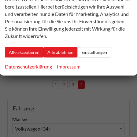
46.191,– €
Details
bereitzustellen. Hierbei berücksichtigen wir Ihre Auswahl
incl. 19% MwSt.
und verarbeiten nur die Daten für Marketing, Analytics und
Verbrauch kombiniert:
8,00 l/100km
Personalisierung, für die Sie uns Ihr Einverständnis geben.
CO
-Klasse:
G
2
Sie können Ihre Einwilligung jederzeit mit Wirkung für die
CO
-Emissionen:
188,00 g/km
2
Zukunft widerrufen.
Datensätze pro Seite:
Alle akzeptieren
Alle ablehnen
Einstellungen
10
20
50
100
250
Datenschutzerklärung
Impressum
Seiten:
1
2
3
4
Fahrzeug
Marke
Volkswagen (34)