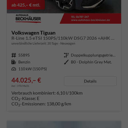
ab 425,– € mtl.
Volkswagen Tiguan
R-Line 1.5 eTSI 150PS/110kW DSG7 2026 +AHK +HuD +15" Infotainment
unverbindliche Lieferzeit:
20 Tage
Neuwagen
Fahrzeugnummer
55895
Getriebe
Doppelkupplungsgetriebe (DSG)
Kraftstoff
Benzin
Außenfarbe
B0 - Dolphin Grey Met.
Leistung
110 kW (150 PS)
44.025,– €
Details
incl. 19% MwSt.
Verbrauch kombiniert:
6,10 l/100km
CO
-Klasse:
E
2
CO
-Emissionen:
138,00 g/km
2