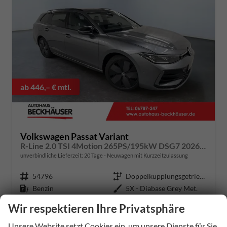
ab 446,– € mtl.
Volkswagen Passat Variant
R-Line 2.0 TSI 4Motion 265PS/195kW DSG7 2026 +HUD +TRAVEL +15" NAVI +ACC +360° +PANO +AHK +MATRIX +EL. HECKKLAPPE +KEYLESS +3Z-KLIMA +SHZ +LENKRADHZ +MASSAGE +DIG. COCKPIT
unverbindliche Lieferzeit:
20 Tage
Neuwagen mit Kurzzeitzulassung
Fahrzeugnummer
54796
Getriebe
Doppelkupplungsgetriebe (DSG)
Kraftstoff
Benzin
Außenfarbe
5X - Diabase Grey Met.
Leistung
195 kW (265 PS)
Kilometerstand
25 km
Wir respektieren Ihre Privatsphäre
30.09.2025
Unsere Website setzt Cookies ein, um unsere Dienste für Sie