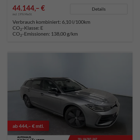
44.144,– €
Details
incl. 19% MwSt.
Verbrauch kombiniert:
6,10 l/100km
CO
-Klasse:
E
2
CO
-Emissionen:
138,00 g/km
2
ab 444,– € mtl.