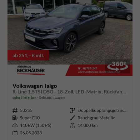
ab 251,– € mtl.
Volkswagen Taigo
R-Line 1,5TSI DSG - 18-Zoll, LED-Matrix, Rückfahrkamera, Ready2Discover
sofort lieferbar
Gebrauchtwagen
Fahrzeugnummer
53255
Getriebe
Doppelkupplungsgetriebe (DSG)
Kraftstoff
Super E10
Außenfarbe
Rauchgrau Metallic
Leistung
110 kW (150 PS)
Kilometerstand
14.000 km
26.05.2023