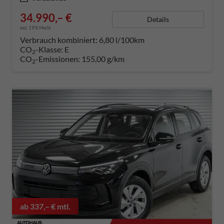
34.990,– €
Details
incl. 19% MwSt.
Verbrauch kombiniert:
6,80 l/100km
CO
-Klasse:
E
2
CO
-Emissionen:
155,00 g/km
2
ab 337,– € mtl.