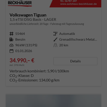
Volkswagen Tiguan
1,5 eTSI DSG Basis - LAGER
unverbindliche Lieferzeit:
20 Tage
Fahrzeug mit Tageszulassung
Fahrzeugnummer
55464
Getriebe
Automatik
Kraftstoff
Benzin
Außenfarbe
Grenadillschwarz Metallic (0E)
Leistung
96 kW (131 PS)
Kilometerstand
20 km
01.01.2026
34.990,– €
Details
incl. 19% MwSt.
Verbrauch kombiniert:
5,90 l/100km
CO
-Klasse:
D
2
CO
-Emissionen:
134,00 g/km
2