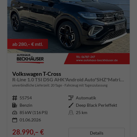
ab 280,– € mtl.
Volkswagen T-Cross
R-Line 1.0 TSI DSG AHK*Android Auto*SHZ*Matrix-LED*Kamera*Keyless*18"
unverbindliche Lieferzeit:
20 Tage
Fahrzeug mit Tageszulassung
Fahrzeugnummer
55754
Getriebe
Automatik
Kraftstoff
Benzin
Außenfarbe
Deep Black Perleffekt
Leistung
85 kW (116 PS)
Kilometerstand
25 km
01.06.2026
28.990,– €
Details