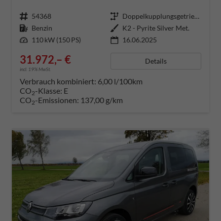
Fahrzeugnummer
54368
Getriebe
Doppelkupplungsgetriebe (DSG)
Kraftstoff
Benzin
Außenfarbe
K2 - Pyrite Silver Met.
Leistung
110 kW (150 PS)
16.06.2025
31.972,– €
Details
incl. 19% MwSt.
Verbrauch kombiniert:
6,00 l/100km
CO
-Klasse:
E
2
CO
-Emissionen:
137,00 g/km
2