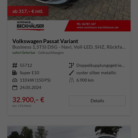
ab 317,– € mtl.
Volkswagen Passat Variant
Business 1,5TSI DSG - Navi, Voll-LED, SHZ, Rückfahrkamera, AHK
sofort lieferbar
Gebrauchtwagen
Fahrzeugnummer
55712
Getriebe
Doppelkupplungsgetriebe (DSG)
Kraftstoff
Super E10
Außenfarbe
oyster silber metallic
Leistung
110 kW (150 PS)
Kilometerstand
6.900 km
24.05.2024
32.900,– €
Details
incl. 19% MwSt.