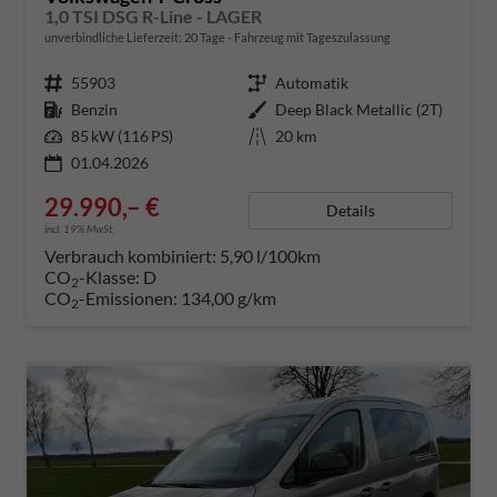
1,0 TSI DSG R-Line - LAGER
unverbindliche Lieferzeit:
20 Tage
Fahrzeug mit Tageszulassung
Fahrzeugnummer
55903
Getriebe
Automatik
Kraftstoff
Benzin
Außenfarbe
Deep Black Metallic (2T)
Leistung
85 kW (116 PS)
Kilometerstand
20 km
01.04.2026
29.990,– €
Details
incl. 19% MwSt.
Verbrauch kombiniert:
5,90 l/100km
CO
-Klasse:
D
2
CO
-Emissionen:
134,00 g/km
2