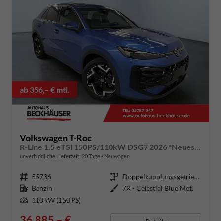
ab 356,– € mtl.
Volkswagen T-Roc
R-Line 1.5 eTSI 150PS/110kW DSG7 2026 *Neues Modell* +AHK+PARK ASSIST PLUS+18"ALU
unverbindliche Lieferzeit:
20 Tage
Neuwagen
Fahrzeugnummer
55736
Getriebe
Doppelkupplungsgetriebe (DSG)
Kraftstoff
Benzin
Außenfarbe
7X - Celestial Blue Met.
Leistung
110 kW (150 PS)
36.885,– €