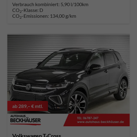
Verbrauch kombiniert:
5,90 l/100km
CO
-Klasse:
D
2
CO
-Emissionen:
134,00 g/km
2
ab 289,– € mtl.
Volkswagen T-Cross