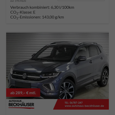
incl. 19% MwSt.
Verbrauch kombiniert:
6,30 l/100km
CO
-Klasse:
E
2
CO
-Emissionen:
143,00 g/km
2
ab 289,– € mtl.