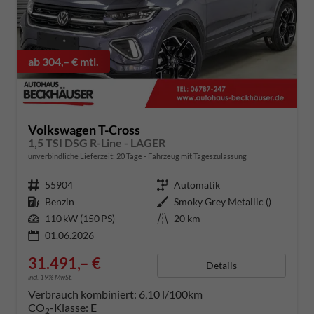
ab 304,– € mtl.
Volkswagen T-Cross
1,5 TSI DSG R-Line - LAGER
unverbindliche Lieferzeit:
20 Tage
Fahrzeug mit Tageszulassung
Fahrzeugnummer
55904
Getriebe
Automatik
Kraftstoff
Benzin
Außenfarbe
Smoky Grey Metallic ()
Leistung
110 kW (150 PS)
Kilometerstand
20 km
01.06.2026
31.491,– €
Details
incl. 19% MwSt.
Verbrauch kombiniert:
6,10 l/100km
CO
-Klasse:
E
2