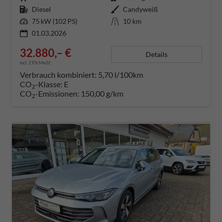
Kraftstoff
Diesel
Außenfarbe
Candyweiß
Leistung
75 kW (102 PS)
Kilometerstand
10 km
01.03.2026
32.880,– €
Details
incl. 19% MwSt.
Verbrauch kombiniert:
5,70 l/100km
CO
-Klasse:
E
2
CO
-Emissionen:
150,00 g/km
2