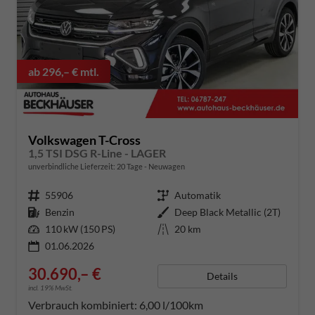
ab 296,– € mtl.
Volkswagen T-Cross
1,5 TSI DSG R-Line - LAGER
unverbindliche Lieferzeit:
20 Tage
Neuwagen
Fahrzeugnummer
55906
Getriebe
Automatik
Kraftstoff
Benzin
Außenfarbe
Deep Black Metallic (2T)
Leistung
110 kW (150 PS)
Kilometerstand
20 km
01.06.2026
30.690,– €
Details
incl. 19% MwSt.
Verbrauch kombiniert:
6,00 l/100km