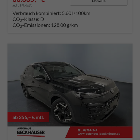
Details
incl. 19% MwSt.
Verbrauch kombiniert:
5,60 l/100km
CO
-Klasse:
D
2
CO
-Emissionen:
128,00 g/km
2
ab 356,– € mtl.