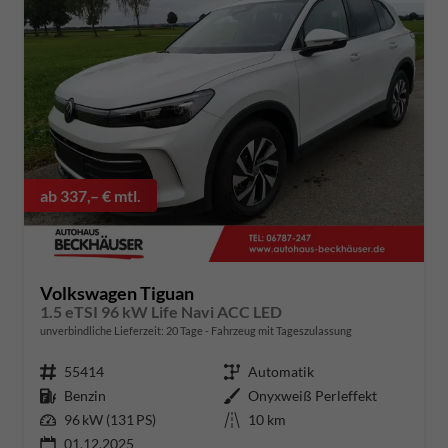
ab 337,– € mtl.
Volkswagen Tiguan
1.5 eTSI 96 kW Life Navi ACC LED
unverbindliche Lieferzeit:
20 Tage
Fahrzeug mit Tageszulassung
Fahrzeugnummer
55414
Getriebe
Automatik
Kraftstoff
Benzin
Außenfarbe
Onyxweiß Perleffekt
Leistung
96 kW (131 PS)
Kilometerstand
10 km
01.12.2025