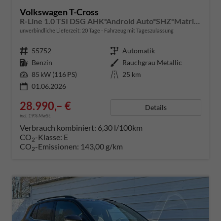
Volkswagen T-Cross
R-Line 1.0 TSI DSG AHK*Android Auto*SHZ*Matrix-LED*Kamera*Keyless*18"
unverbindliche Lieferzeit:
20 Tage
Fahrzeug mit Tageszulassung
Fahrzeugnummer
55752
Getriebe
Automatik
Kraftstoff
Benzin
Außenfarbe
Rauchgrau Metallic
Leistung
85 kW (116 PS)
Kilometerstand
25 km
01.06.2026
28.990,– €
Details
incl. 19% MwSt.
Verbrauch kombiniert:
6,30 l/100km
CO
-Klasse:
E
2
CO
-Emissionen:
143,00 g/km
2