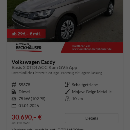
ab 296,– € mtl.
Volkswagen Caddy
Basis 2.0TDI ACC Kam GV5 App
unverbindliche Lieferzeit:
20 Tage
Fahrzeug mit Tageszulassung
Fahrzeugnummer
55378
Getriebe
Schaltgetriebe
Kraftstoff
Diesel
Außenfarbe
Mojave Beige Metallic
Leistung
75 kW (102 PS)
Kilometerstand
10 km
01.01.2026
30.690,– €
Details
incl. 19% MwSt.
Verbrauch kombiniert:
5,70 l/100km