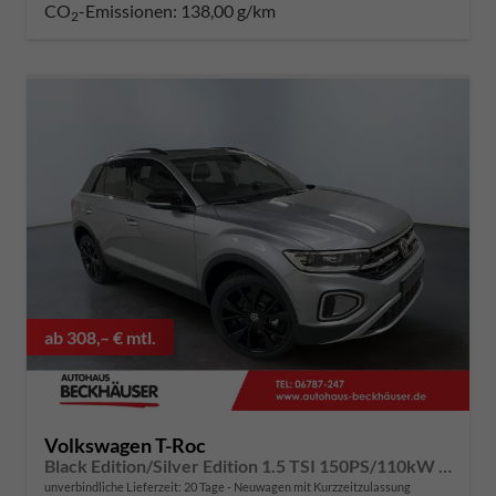
CO
-Emissionen:
138,00 g/km
2
ab 308,– € mtl.
Volkswagen T-Roc
Black Edition/Silver Edition 1.5 TSI 150PS/110kW DSG 2025 +Black Paket+19"ALU+MATRIX+PANO
unverbindliche Lieferzeit:
20 Tage
Neuwagen mit Kurzzeitzulassung