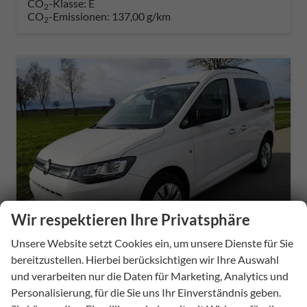
CO
-Klasse:
E
2
CO
-Emissionen:
137,00 g/km
2
Wir respektieren Ihre Privatsphäre
ab 304,– € mtl.
Unsere Website setzt Cookies ein, um unsere Dienste für Sie
bereitzustellen. Hierbei berücksichtigen wir Ihre Auswahl
und verarbeiten nur die Daten für Marketing, Analytics und
Volkswagen Caddy
Personalisierung, für die Sie uns Ihr Einverständnis geben.
Basis 2.0TDI ACC Kam GV5 App AHK Reling