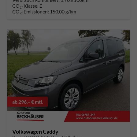
CO
-Klasse:
E
2
CO
-Emissionen:
150,00 g/km
2
ab 296,– € mtl.
Volkswagen Caddy