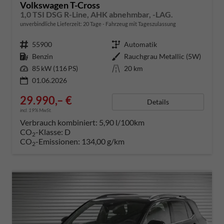
Volkswagen T-Cross
1,0 TSI DSG R-Line, AHK abnehmbar, -LAG.
unverbindliche Lieferzeit:
20 Tage
Fahrzeug mit Tageszulassung
Fahrzeugnummer
55900
Getriebe
Automatik
Kraftstoff
Benzin
Außenfarbe
Rauchgrau Metallic (5W)
Leistung
85 kW (116 PS)
Kilometerstand
20 km
01.06.2026
29.990,– €
Details
incl. 19% MwSt.
Verbrauch kombiniert:
5,90 l/100km
CO
-Klasse:
D
2
CO
-Emissionen:
134,00 g/km
2