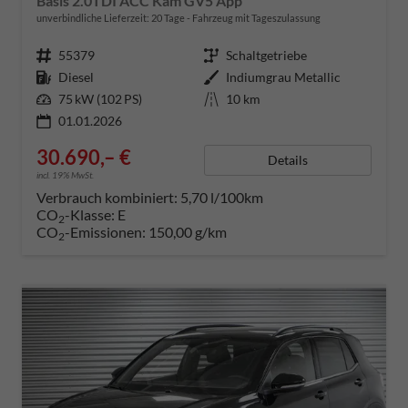
Basis 2.0TDI ACC Kam GV5 App
unverbindliche Lieferzeit:
20 Tage
Fahrzeug mit Tageszulassung
Fahrzeugnummer
55379
Getriebe
Schaltgetriebe
Kraftstoff
Diesel
Außenfarbe
Indiumgrau Metallic
Leistung
75 kW (102 PS)
Kilometerstand
10 km
01.01.2026
30.690,– €
Details
incl. 19% MwSt.
Verbrauch kombiniert:
5,70 l/100km
CO
-Klasse:
E
2
CO
-Emissionen:
150,00 g/km
2