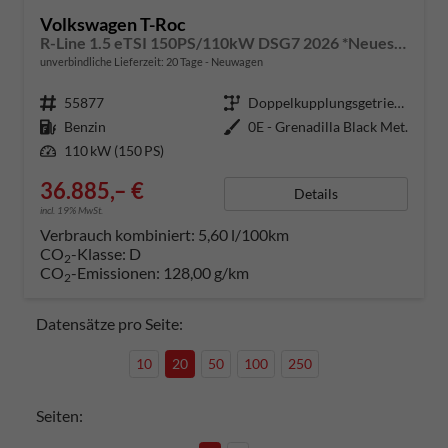
Volkswagen T-Roc
R-Line 1.5 eTSI 150PS/110kW DSG7 2026 *Neues Modell* | +AHK+PARK ASSIST PLUS+18"ALU
unverbindliche Lieferzeit:
20 Tage
Neuwagen
Fahrzeugnummer
55877
Getriebe
Doppelkupplungsgetriebe (DSG)
Kraftstoff
Benzin
Außenfarbe
0E - Grenadilla Black Met.
Leistung
110 kW (150 PS)
36.885,– €
Details
incl. 19% MwSt.
Verbrauch kombiniert:
5,60 l/100km
CO
-Klasse:
D
2
CO
-Emissionen:
128,00 g/km
2
Datensätze pro Seite:
10
20
50
100
250
Seiten: