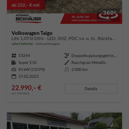
ab 222,– € mtl.
Volkswagen Taigo
Life 1,0TSI DSG - LED, SHZ, PDC vo. u. hi., Rückfahrkamera
sofort lieferbar
Gebrauchtwagen
Fahrzeugnummer
53254
Getriebe
Doppelkupplungsgetriebe (DSG)
Kraftstoff
Super E10
Außenfarbe
Rauchgrau Metallic
Leistung
81 kW (110 PS)
Kilometerstand
2.000 km
27.02.2023
22.990,– €
Details
incl. 19% MwSt.