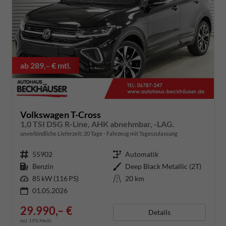
ab 289,– € mtl.
Volkswagen T-Cross
1,0 TSI DSG R-Line, AHK abnehmbar, -LAG.
unverbindliche Lieferzeit:
20 Tage
Fahrzeug mit Tageszulassung
Fahrzeugnummer
55902
Getriebe
Automatik
Kraftstoff
Benzin
Außenfarbe
Deep Black Metallic (2T)
Leistung
85 kW (116 PS)
Kilometerstand
20 km
01.05.2026
29.990,– €
Details
incl. 19% MwSt.