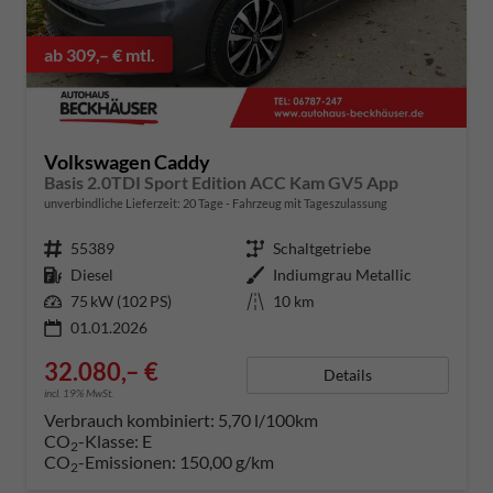
ab 309,– € mtl.
Volkswagen Caddy
Basis 2.0TDI Sport Edition ACC Kam GV5 App
unverbindliche Lieferzeit:
20 Tage
Fahrzeug mit Tageszulassung
Fahrzeugnummer
55389
Getriebe
Schaltgetriebe
Kraftstoff
Diesel
Außenfarbe
Indiumgrau Metallic
Leistung
75 kW (102 PS)
Kilometerstand
10 km
01.01.2026
32.080,– €
Details
incl. 19% MwSt.
Verbrauch kombiniert:
5,70 l/100km
CO
-Klasse:
E
2
CO
-Emissionen:
150,00 g/km
2