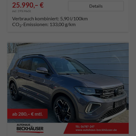
25.990,– €
Details
incl. 19% MwSt.
Verbrauch kombiniert:
5,90 l/100km
CO
-Emissionen:
133,00 g/km
2
ab 280,– € mtl.