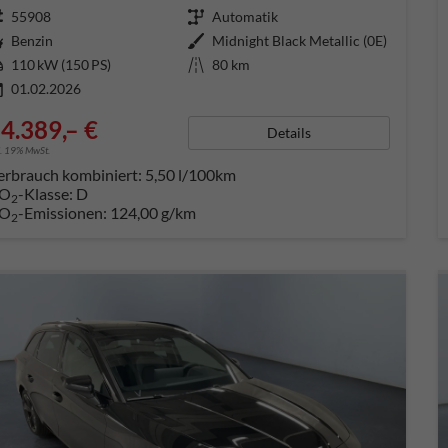
ugnummer
55908
Getriebe
Automatik
aftstoff
Benzin
Außenfarbe
Midnight Black Metallic (0E)
tung
110 kW (150 PS)
Kilometerstand
80 km
01.02.2026
4.389,– €
Details
l. 19% MwSt.
erbrauch kombiniert:
5,50 l/100km
O
-Klasse:
D
2
O
-Emissionen:
124,00 g/km
2