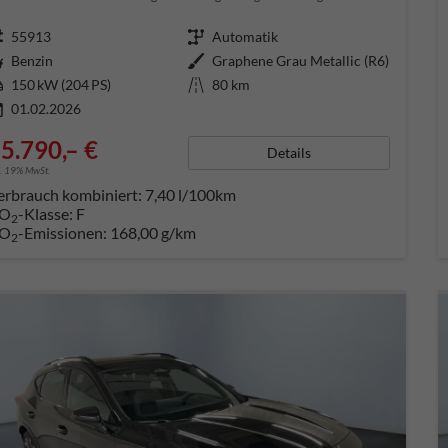
ugnummer
55913
Getriebe
Automatik
aftstoff
Benzin
Außenfarbe
Graphene Grau Metallic (R6)
tung
150 kW (204 PS)
Kilometerstand
80 km
01.02.2026
5.790,– €
Details
l. 19% MwSt.
erbrauch kombiniert:
7,40 l/100km
O
-Klasse:
F
2
O
-Emissionen:
168,00 g/km
2