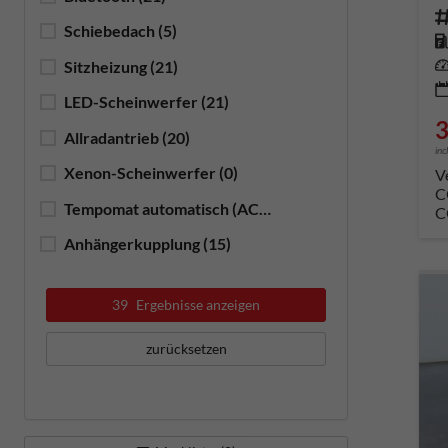
Fahrze
Schiebedach
(5)
Kr
Leis
Sitzheizung
(21)
LED-Scheinwerfer
(21)
3
Allradantrieb
(20)
inc
Xenon-Scheinwerfer
(0)
V
C
Tempomat automatisch (ACC)
(21)
C
Anhängerkupplung
(15)
39
Ergebnisse anzeigen
zurücksetzen