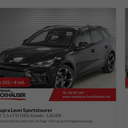
b 332,– € mtl.
upra Leon Sportstourer
T 1,5 eTSI DSG Kombi - LAGER
verbindliche Lieferzeit:
20 Tage
Fahrzeug mit Tageszulassung