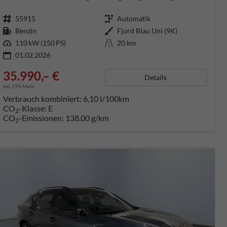
Fahrzeugnummer
55915
Getriebe
Automatik
Kraftstoff
Benzin
Außenfarbe
Fjord Blau Uni (9K)
Leistung
110 kW (150 PS)
Kilometerstand
20 km
01.02.2026
35.990,– €
Details
incl. 19% MwSt.
Verbrauch kombiniert:
6,10 l/100km
CO
-Klasse:
E
2
CO
-Emissionen:
138,00 g/km
2