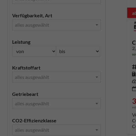
a
Verfügbarkeit, Art
alles ausgewählt
Leistung
C
so
Fahrze
Kraftstoffart
Kr
alles ausgewählt
Leis
Getriebeart
3
alles ausgewählt
inc
V
C
CO2-Effizienzklasse
C
alles ausgewählt