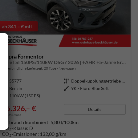
ab 341,– € mtl.
Cupra Formentor
1.5 eTSI 150PS/110kW DSG7 2026 | +AHK +5-Jahre Erw. Garantie +NAVI +UPGRADE-Paket
unverbindliche Lieferzeit:
20 Tage
Neuwagen
Fahrzeugnummer
55777
Getriebe
Doppelkupplungsgetriebe (DSG)
Kraftstoff
Benzin
Außenfarbe
9K - Fiord Blue Soft
Leistung
110 kW (150 PS)
35.326,– €
Details
incl. 19% MwSt.
Verbrauch kombiniert:
5,80 l/100km
CO
-Klasse:
D
2
CO
-Emissionen:
132,00 g/km
2