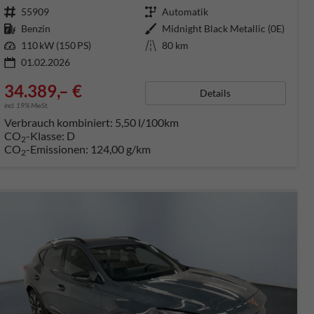
Fahrzeugnummer
55909
Getriebe
Automatik
Kraftstoff
Benzin
Außenfarbe
Midnight Black Metallic (0E)
Leistung
110 kW (150 PS)
Kilometerstand
80 km
01.02.2026
34.389,– €
Details
incl. 19% MwSt.
Verbrauch kombiniert:
5,50 l/100km
CO
-Klasse:
D
2
CO
-Emissionen:
124,00 g/km
2