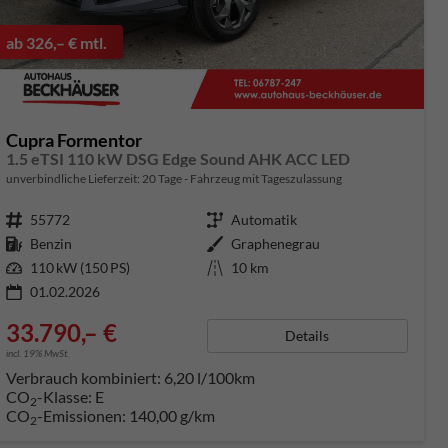
ab 326,– € mtl.
Cupra Formentor
1.5 eTSI 110 kW DSG Edge Sound AHK ACC LED
unverbindliche Lieferzeit:
20 Tage
Fahrzeug mit Tageszulassung
Fahrzeugnummer
55772
Getriebe
Automatik
Kraftstoff
Benzin
Außenfarbe
Graphenegrau
Leistung
110 kW (150 PS)
Kilometerstand
10 km
01.02.2026
33.790,– €
Details
incl. 19% MwSt.
Verbrauch kombiniert:
6,20 l/100km
CO
-Klasse:
E
2
CO
-Emissionen:
140,00 g/km
2