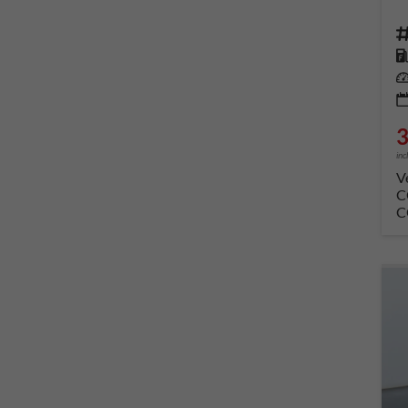
Fahrze
Kr
Leis
3
inc
V
C
C