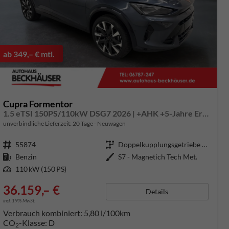
ab 349,– € mtl.
Cupra Formentor
1.5 eTSI 150PS/110kW DSG7 2026 | +AHK +5-Jahre Erw. Garantie +NAVI +UPGRADE-Paket
unverbindliche Lieferzeit:
20 Tage
Neuwagen
Fahrzeugnummer
55874
Getriebe
Doppelkupplungsgetriebe (DSG)
Kraftstoff
Benzin
Außenfarbe
S7 - Magnetich Tech Met.
Leistung
110 kW (150 PS)
36.159,– €
Details
incl. 19% MwSt.
Verbrauch kombiniert:
5,80 l/100km
CO
-Klasse:
D
2