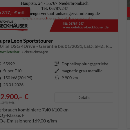
b 317,– € mtl.
upra Leon Sportstourer
2,0TSI DSG 4Drive - Garantie bis 01/2031, LED, SHZ, Rückfahrkamera, AHK-Vorbereitung
fort lieferbar
Gebrauchtwagen
ugnummer
55999
Getriebe
Doppelkupplungsgetriebe (DSG)
aftstoff
Super E10
Außenfarbe
magnetic grau metallic
tung
150 kW (204 PS)
Kilometerstand
9.900 km
23.01.2026
2.900,– €
Details
l. 19% MwSt.
erbrauch kombiniert:
7,40 l/100km
O
-Klasse:
F
2
O
-Emissionen:
169,00 g/km
2