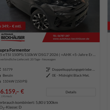
b 349,– € mtl.
upra Formentor
1.5 eTSI 150PS/110kW DSG7 2026 | +AHK +5-Jahre Erw. Garantie +NAVI +UPGRADE-Paket
verbindliche Lieferzeit:
20 Tage
Neuwagen
ugnummer
55779
Getriebe
Doppelkupplungsgetriebe (DSG)
aftstoff
Benzin
Außenfarbe
0E - Midnight Black Met.
tung
110 kW (150 PS)
6.159,– €
Details
l. 19% MwSt.
erbrauch kombiniert:
5,80 l/100km
O
-Klasse:
D
2