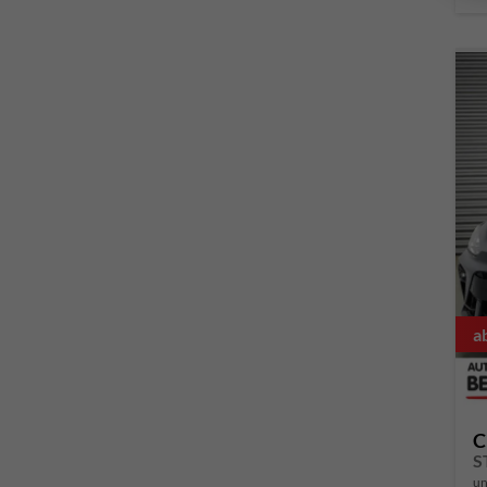
a
C
S
un