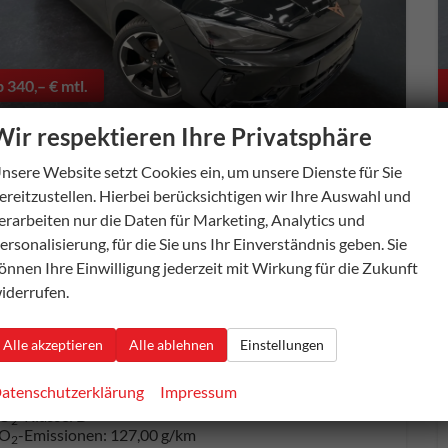
b 340,– € mtl.
Wir respektieren Ihre Privatsphäre
nsere Website setzt Cookies ein, um unsere Dienste für Sie
upra Leon Sportstourer
ereitzustellen. Hierbei berücksichtigen wir Ihre Auswahl und
1.5 eTSI 150PS/110kW DSG7 2026 +EDGE+PANO+INTELLIGENT DRIVE
erarbeiten nur die Daten für Marketing, Analytics und
verbindliche Lieferzeit:
5 Wochen
Neuwagen
ersonalisierung, für die Sie uns Ihr Einverständnis geben. Sie
ugnummer
55871
Getriebe
Doppelkupplungsgetriebe (DSG)
önnen Ihre Einwilligung jederzeit mit Wirkung für die Zukunft
aftstoff
Benzin
Außenfarbe
0E - Midnight Black Met.
iderrufen.
tung
110 kW (150 PS)
Alle akzeptieren
Alle ablehnen
Einstellungen
5.267,– €
Details
l. 19% MwSt.
atenschutzerklärung
Impressum
erbrauch kombiniert:
5,60 l/100km
O
-Klasse:
D
2
O
-Emissionen:
127,00 g/km
2