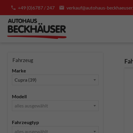
+49 (0)6787 / 247
verkauf@autohaus-beckhaeuser
Fahrzeug
Fah
Marke
Cupra (39)
Modell
alles ausgewählt
Fahrzeugtyp
alles ausgewählt