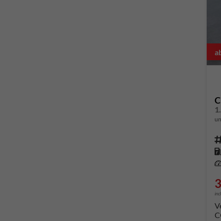
a
C
un
Fahrze
Kr
Leis
3
inc
V
C